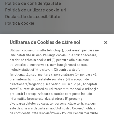
© 2021 F. Hoffmann-La Roche Ltd 28.05.2021
Utilizarea de Cookies de către noi
Utilizăm cookie-uri și alte tehnologii („cookie-uri”) pentru a ne
Roche România SRL, Bulevardul Poligrafiei 1A,
îmbunătăți site-ul web. Pe lângă cookie-urile strict necesare,
Clădirea Ana Tower, Recepție - etaj 15,
am dori să folosim cookie-uri (1) pentru a afla cum este
utilizat site-ul nostru web și cum funcționează acesta,
Sector 1, București, România, 013704.
inclusiv statistici între site-uri, (2) pentru a vă oferi
Tel.:
021-206.47.01
, Fax: 021-206.47.00.
funcționalități suplimentare și personalizare (3), pentru a vă
oferi interacțiuni cu rețelele sociale și (4) în scopuri de
romania.info@roche.com
;
www.roche.ro
direcționare/targeting și marketing. Cu un clic pe „Acceptați
toate”, sunteți de acord cu utilizarea tuturor cookie-urilor și a
prelucrării corespunzătoare a datelor, care poate include
Vă puteți abona la newsletter-ul nostru
informațiile browserului dvs. și adresa IP, precum și
divulgarea datelor cu caracter personal către terți, așa cum
este descris mai departe în modulul nostru Cookie / Politică
Pentru a fi primul care află ultimele informații
de confidențialitate (Cookie/Privacy Policy). Pentru mai multe