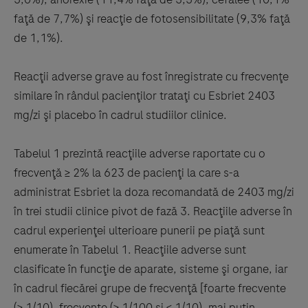
faţă de 7,7%) şi reacţie de fotosensibilitate (9,3% faţă
de 1,1%).
Reacţii adverse grave au fost înregistrate cu frecvenţe
similare în rândul pacienţilor trataţi cu Esbriet 2403
mg/zi şi placebo în cadrul studiilor clinice.
Tabelul 1 prezintă reacţiile adverse raportate cu o
frecvenţă ≥ 2% la 623 de pacienţi la care s-a
administrat Esbriet la doza recomandată de 2403 mg/zi
în trei studii clinice pivot de fază 3. Reacţiile adverse în
cadrul experienţei ulterioare punerii pe piaţă sunt
enumerate în Tabelul 1. Reacţiile adverse sunt
clasificate în funcţie de aparate, sisteme şi organe, iar
în cadrul fiecărei grupe de frecvenţă [foarte frecvente
(≥ 1/10), frecvente (≥ 1/100 şi < 1/10), mai puţin