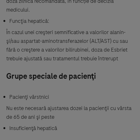
doza zilnică recomandată, în funcție de decizia
medicului.
Funcţia hepatică:
În cazul unei creşteri semnificative a valorilor alanin-
şi/sau aspartat-aminotransferazelor (ALT/AST) cu sau
fără o creştere a valorilor bilirubinei, doza de Esbriet
trebuie ajustată sau tratamentul trebuie întrerupt
Grupe speciale de pacienţi
Pacienţi vârstnici
Nu este necesară ajustarea dozei la pacienţii cu vârsta
de 65 de ani şi peste
Insuficienţă hepatică