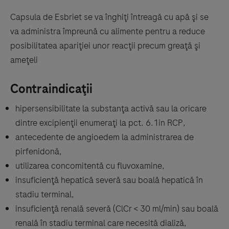
Capsula de Esbriet se va înghiţi întreagă cu apă şi se
va administra împreună cu alimente pentru a reduce
posibilitatea apariţiei unor reacţii precum greaţă şi
ameţeli
Contraindicaţii
hipersensibilitate la substanţa activă sau la oricare
dintre excipienţii enumeraţi la pct. 6.1in RCP,
antecedente de angioedem la administrarea de
pirfenidonă,
utilizarea concomitentă cu fluvoxamine,
insuficienţă hepatică severă sau boală hepatică în
stadiu terminal,
insuficienţă renală severă (ClCr < 30 ml/min) sau boală
renală în stadiu terminal care necesită dializă,