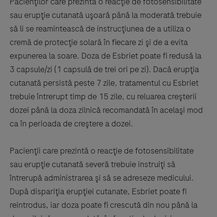
Pacienţilor care prezintă o reacţie de fotosensibilitate
sau erupţie cutanată uşoară până la moderată trebuie
să li se reamintească de instrucţiunea de a utiliza o
cremă de protecţie solară în fiecare zi şi de a evita
expunerea la soare. Doza de Esbriet poate fi redusă la
3 capsule/zi (1 capsulă de trei ori pe zi). Dacă erupţia
cutanată persistă peste 7 zile, tratamentul cu Esbriet
trebuie întrerupt timp de 15 zile, cu reluarea creşterii
dozei până la doza zilnică recomandată în acelaşi mod
ca în perioada de creştere a dozei.
Pacienţii care prezintă o reacţie de fotosensibilitate
sau erupţie cutanată severă trebuie instruiţi să
întrerupă administrarea şi să se adreseze medicului.
După dispariţia erupţiei cutanate, Esbriet poate fi
reintrodus, iar doza poate fi crescută din nou până la