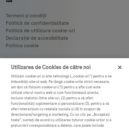
© 2021 F. Hoffmann-La Roche Ltd 28.05.2021
Utilizarea de Cookies de către noi
Utilizăm cookie-uri și alte tehnologii („cookie-uri”) pentru a ne
Roche România SRL, Bulevardul Poligrafiei 1A,
îmbunătăți site-ul web. Pe lângă cookie-urile strict necesare,
Clădirea Ana Tower, Recepție - etaj 15,
am dori să folosim cookie-uri (1) pentru a afla cum este
utilizat site-ul nostru web și cum funcționează acesta,
Sector 1, București, România, 013704.
inclusiv statistici între site-uri, (2) pentru a vă oferi
Tel.:
021-206.47.01
, Fax: 021-206.47.00.
funcționalități suplimentare și personalizare (3), pentru a vă
oferi interacțiuni cu rețelele sociale și (4) în scopuri de
romania.info@roche.com
;
www.roche.ro
direcționare/targeting și marketing. Cu un clic pe „Acceptați
toate”, sunteți de acord cu utilizarea tuturor cookie-urilor și a
prelucrării corespunzătoare a datelor, care poate include
Vă puteți abona la newsletter-ul nostru