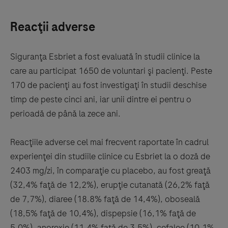
Reacţii adverse
Siguranţa Esbriet a fost evaluată în studii clinice la
care au participat 1650 de voluntari şi pacienţi. Peste
170 de pacienţi au fost investigaţi în studii deschise
timp de peste cinci ani, iar unii dintre ei pentru o
perioadă de până la zece ani.
Reacţiile adverse cel mai frecvent raportate în cadrul
experienţei din studiile clinice cu Esbriet la o doză de
2403 mg/zi, în comparaţie cu placebo, au fost greaţă
(32,4% faţă de 12,2%), erupţie cutanată (26,2% faţă
de 7,7%), diaree (18.8% faţă de 14,4%), oboseală
(18,5% faţă de 10,4%), dispepsie (16,1% faţă de
5,0%), anorexie (11,4% faţă de 3,5%), cefalee (10,1%