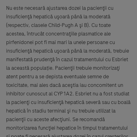
Nu este necesară ajustarea dozei la pacienţii cu
insuficienţă hepatică uşoară până la moderată
(respectiv, clasele Child-Pugh A şi B). Cu toate
acestea, întrucât concentraţiile plasmatice ale
pirfenidonei pot fi mai mari la unele persoane cu
insuficienţă hepatică uşoară până la moderată, trebuie
manifestată prudenţă în cazul tratamentului cu Esbriet
la această populație. Pacienţii trebuie monitorizaţi
atent pentru a se depista eventuale semne de
toxicitate, mai ales dacă aceştia iau concomitent un
inhibitor cunoscut al CYP1A2. Esbriet nu a fost studiat
la pacienţi cu insuficienţă hepatică severă sau cu boală
hepatică în stadiu terminal şi nu trebuie utilizat la
pacienţii cu aceste afecţiuni. Se recomandă
monitorizarea funcţiei hepatice în timpul tratamentului
şi poate fi necesară ajustarea dozei în cazul creşterilor