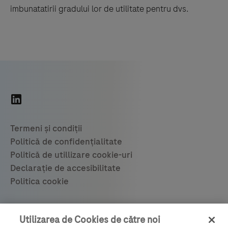
imbunatatirii gradului lor de utilitate pentru dvs.
© 2021 F. Hoffmann-La Roche Ltd 28.05.2021
Utilizarea de Cookies de către noi