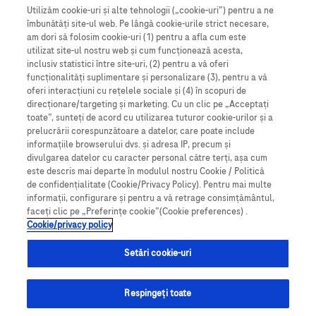
Utilizăm cookie-uri și alte tehnologii („cookie-uri”) pentru a ne
Roche România SRL, Bulevardul Poligrafiei 1A,
îmbunătăți site-ul web. Pe lângă cookie-urile strict necesare,
Clădirea Ana Tower, Recepție - etaj 15,
am dori să folosim cookie-uri (1) pentru a afla cum este
utilizat site-ul nostru web și cum funcționează acesta,
Sector 1, București, România, 013704.
inclusiv statistici între site-uri, (2) pentru a vă oferi
Tel.:
021-206.47.01
, Fax: 021-206.47.00.
funcționalități suplimentare și personalizare (3), pentru a vă
oferi interacțiuni cu rețelele sociale și (4) în scopuri de
romania.info@roche.com
;
www.roche.ro
direcționare/targeting și marketing. Cu un clic pe „Acceptați
toate”, sunteți de acord cu utilizarea tuturor cookie-urilor și a
prelucrării corespunzătoare a datelor, care poate include
Vă puteți abona la newsletter-ul nostru
informațiile browserului dvs. și adresa IP, precum și
divulgarea datelor cu caracter personal către terți, așa cum
este descris mai departe în modulul nostru Cookie / Politică
Pentru a fi primul care află ultimele informații
de confidențialitate (Cookie/Privacy Policy). Pentru mai multe
despre produsele și serviciile Roche, evenimente și
informații, configurare și pentru a vă retrage consimțământul,
conferințe științifice, noutăți și bune practici
faceți clic pe „Preferințe cookie”(Cookie preferences) .
Cookie/privacy policy
medicale.
Setări cookie-uri
t
Abonare la newsletter
Respingeți toate