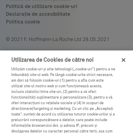
© 2021 F. Hoffmann-La Roche Ltd 28.05.2021
Roche România SRL, Bulevardul Poligrafiei 1A,
Utilizarea de Cookies de către noi
Clădirea Ana Tower, Recepție - etaj 15,
Utilizăm cookie-uri și alte tehnologii („cookie-uri”) pentru a ne
Sector 1, București, România, 013704.
îmbunătăți site-ul web. Pe lângă cookie-urile strict necesare,
Tel.:
021-206.47.01
, Fax: 021-206.47.00.
am dori să folosim cookie-uri (1) pentru a afla cum este
utilizat site-ul nostru web și cum funcționează acesta,
romania.info@roche.com
;
www.roche.ro
inclusiv statistici între site-uri, (2) pentru a vă oferi
funcționalități suplimentare și personalizare (3), pentru a vă
oferi interacțiuni cu rețelele sociale și (4) în scopuri de
M-RO-00002676
direcționare/targeting și marketing. Cu un clic pe „Acceptați
toate”, sunteți de acord cu utilizarea tuturor cookie-urilor și a
prelucrării corespunzătoare a datelor, care poate include
Vă puteți abona la newsletter-ul nostru
informațiile browserului dvs. și adresa IP, precum și
divulgarea datelor cu caracter personal către terți, așa cum